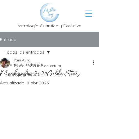
Astrología Cuántica y Evolutiva
Entrada
Todas las entradas
Yani Avila
Todas las entradas
29 dic 2023
1 min de lectura
Membresía 2024GoldenStar
ParaTuBienestar
Actualizado:
8 abr 2025