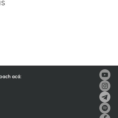
as
Coach acá: