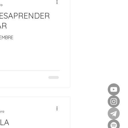
ra
 DESAPRENDER
AR
IEMBRE
ura
LA