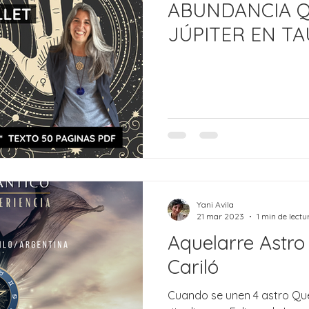
ABUNDANCIA Q
JÚPITER EN T
¡LANZAMIENTO
CURSO GRABA
Yani Avila
21 mar 2023
1 min de lectu
Aquelarre Astro
Cariló
Cuando se unen 4 astro Qu