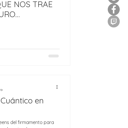
UE NOS TRAE
AURO
 CUÁNTICO!
DO
ra
 Cuántico en
eens del firmamento para