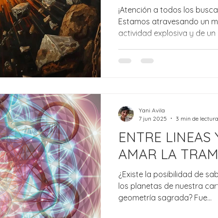
¡Atención a todos los busc
Estamos atravesando un m
actividad explosiva y de un
en estos días has sentido u
confusión o incluso una ira 
La poderosa Luna Nueva en Aries llega a
de una alineación histórica:
concentrados vibrando con l
Esta es tu oportunidad defin
Yani Avila
quieres ha
7 jun 2025
3 min de lectur
ENTRE LINEAS 
AMAR LA TRA
¿Existe la posibilidad de sa
los planetas de nuestra car
geometría sagrada? Fue...