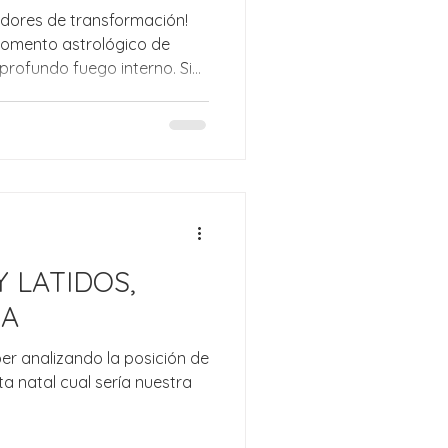
adores de transformación!
omento astrológico de
 profundo fuego interno. Si
na urgencia repentina,
inexplicable, no estás solo.
compañada
 ¡hasta 10 cuerpos celestes
a energía del "Big Bang"!.
itiva para elegir qué
a
Y LATIDOS,
MA
ber analizando la posición de
ta natal cual sería nuestra