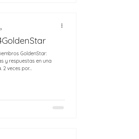
ra
4GoldenStar
miembros GoldenStar:
s y respuestas en una
 2 veces por...