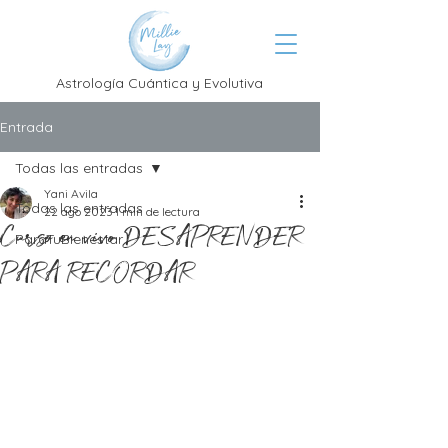
Astrología Cuántica y Evolutiva
Entrada
Todas las entradas
Yani Avila
Todas las entradas
22 ago 2023
1 min de lectura
Curso en vivo DESAPRENDER
ParaTuBienestar
PARA RECORDAR