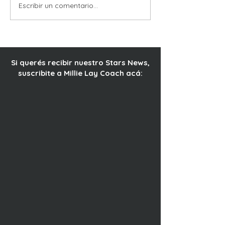
EL CIELO QUE 
Escribir un comentario...
ENTRE LINEAS Y
LATIDOS, AMAR LA
TRAMA
Si querés recibir nuestro Stars News,
suscribite a Millie Lay Coach acá: