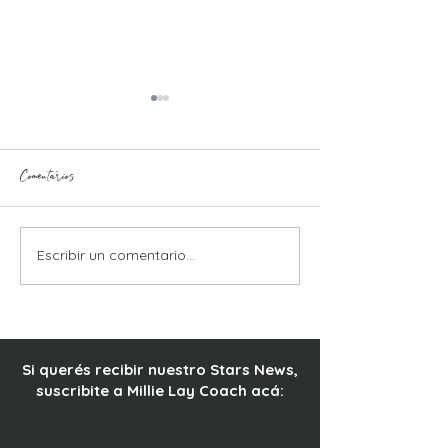
Comentarios
EL CIELO QUE 
Escribir un comentario...
ENTRE LINEAS Y
LATIDOS, AMAR LA
TRAMA
Si querés recibir nuestro Stars News,
suscribite a Millie Lay Coach acá: