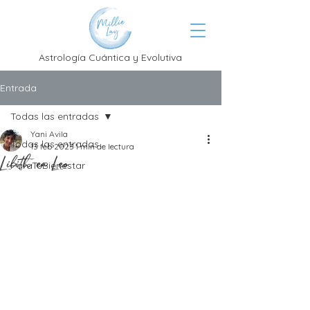
Astrología Cuántica y Evolutiva
Entrada
Todas las entradas
Yani Avila
Todas las entradas
13 feb 2023
1 min de lectura
Lilith en Leo
ParaTuBienestar