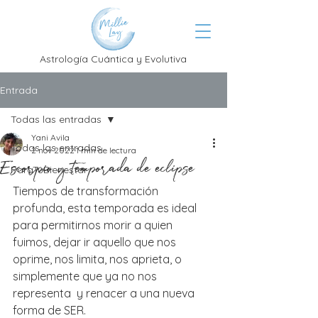
Astrología Cuántica y Evolutiva
Entrada
Todas las entradas
Yani Avila
Todas las entradas
2 nov 2022
1 min de lectura
Escorpio y temporada de eclipse
ParaTuBienestar
Tiempos de transformación 
profunda, esta temporada es ideal 
para permitirnos morir a quien 
fuimos, dejar ir aquello que nos 
oprime, nos limita, nos aprieta, o 
simplemente que ya no nos 
representa  y renacer a una nueva 
forma de SER. 